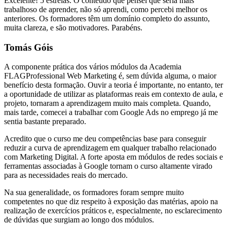
Excelente! 5 estrelas. O conteúdo que pensei que seria mais
trabalhoso de aprender, não só aprendi, como percebi melhor os
anteriores. Os formadores têm um domínio completo do assunto,
muita clareza, e são motivadores. Parabéns.
Tomás Góis
A componente prática dos vários módulos da Academia
FLAGProfessional Web Marketing é, sem dúvida alguma, o maior
benefício desta formação. Ouvir a teoria é importante, no entanto, ter
a oportunidade de utilizar as plataformas reais em contexto de aula, e
projeto, tornaram a aprendizagem muito mais completa. Quando,
mais tarde, comecei a trabalhar com Google Ads no emprego já me
sentia bastante preparado.
Acredito que o curso me deu competências base para conseguir
reduzir a curva de aprendizagem em qualquer trabalho relacionado
com Marketing Digital. A forte aposta em módulos de redes sociais e
ferramentas associadas à Google tornam o curso altamente virado
para as necessidades reais do mercado.
Na sua generalidade, os formadores foram sempre muito
competentes no que diz respeito à exposição das matérias, apoio na
realização de exercícios práticos e, especialmente, no esclarecimento
de dúvidas que surgiam ao longo dos módulos.