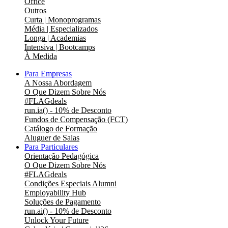
Office
Outros
Curta | Monoprogramas
Média | Especializados
Longa | Academias
Intensiva | Bootcamps
À Medida
Para Empresas
A Nossa Abordagem
O Que Dizem Sobre Nós
#FLAGdeals
run.ia() - 10% de Desconto
Fundos de Compensação (FCT)
Catálogo de Formação
Aluguer de Salas
Para Particulares
Orientação Pedagógica
O Que Dizem Sobre Nós
#FLAGdeals
Condições Especiais Alumni
Employability Hub
Soluções de Pagamento
run.ai() - 10% de Desconto
Unlock Your Future