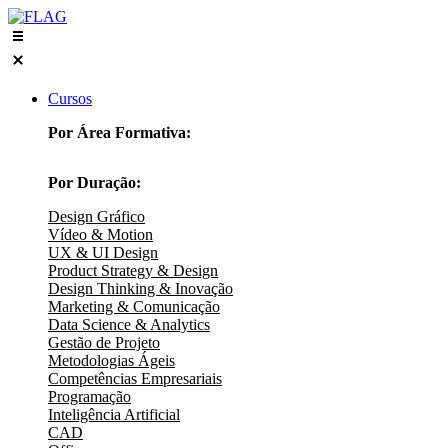
Skip
to
content
Cursos
Por Área Formativa:
Por Duração:
Design Gráfico
Vídeo & Motion
UX & UI Design
Product Strategy & Design
Design Thinking & Inovação
Marketing & Comunicação
Data Science & Analytics
Gestão de Projeto
Metodologias Ágeis
Competências Empresariais
Programação
Inteligência Artificial
CAD