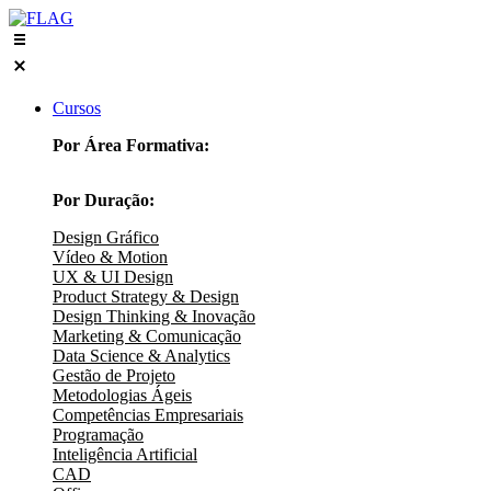
Skip
to
content
Cursos
Por Área Formativa:
Por Duração:
Design Gráfico
Vídeo & Motion
UX & UI Design
Product Strategy & Design
Design Thinking & Inovação
Marketing & Comunicação
Data Science & Analytics
Gestão de Projeto
Metodologias Ágeis
Competências Empresariais
Programação
Inteligência Artificial
CAD