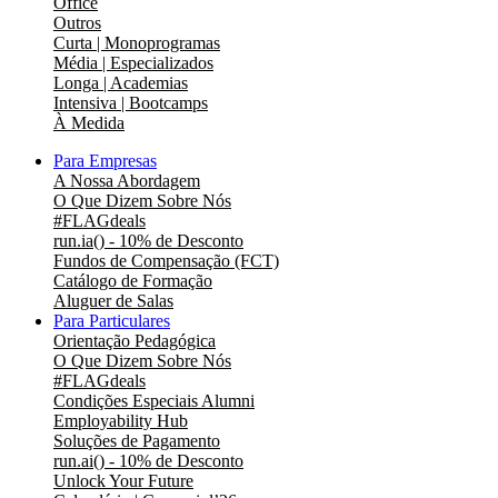
Office
Outros
Curta | Monoprogramas
Média | Especializados
Longa | Academias
Intensiva | Bootcamps
À Medida
Para Empresas
A Nossa Abordagem
O Que Dizem Sobre Nós
#FLAGdeals
run.ia() - 10% de Desconto
Fundos de Compensação (FCT)
Catálogo de Formação
Aluguer de Salas
Para Particulares
Orientação Pedagógica
O Que Dizem Sobre Nós
#FLAGdeals
Condições Especiais Alumni
Employability Hub
Soluções de Pagamento
run.ai() - 10% de Desconto
Unlock Your Future