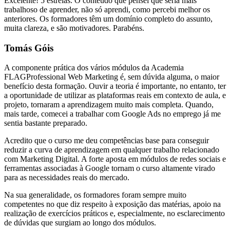
Excelente! 5 estrelas. O conteúdo que pensei que seria mais
trabalhoso de aprender, não só aprendi, como percebi melhor os
anteriores. Os formadores têm um domínio completo do assunto,
muita clareza, e são motivadores. Parabéns.
Tomás Góis
A componente prática dos vários módulos da Academia
FLAGProfessional Web Marketing é, sem dúvida alguma, o maior
benefício desta formação. Ouvir a teoria é importante, no entanto, ter
a oportunidade de utilizar as plataformas reais em contexto de aula, e
projeto, tornaram a aprendizagem muito mais completa. Quando,
mais tarde, comecei a trabalhar com Google Ads no emprego já me
sentia bastante preparado.
Acredito que o curso me deu competências base para conseguir
reduzir a curva de aprendizagem em qualquer trabalho relacionado
com Marketing Digital. A forte aposta em módulos de redes sociais e
ferramentas associadas à Google tornam o curso altamente virado
para as necessidades reais do mercado.
Na sua generalidade, os formadores foram sempre muito
competentes no que diz respeito à exposição das matérias, apoio na
realização de exercícios práticos e, especialmente, no esclarecimento
de dúvidas que surgiam ao longo dos módulos.