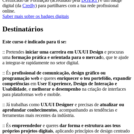
Certificado de Formação (acreditado pela
DGERT
) e um badge
digital (da
Credly
) para partilhares com a tua rede profissional
online.
Saber mais sobre os badges digitais
Destinatários
Este curso é indicado para ti se:
:: Pretendes
iniciar uma carreira em UX/UI Design
e procuras
uma
formação prática e orientada para o mercad
o, que te ajude
a integrar-te rapidamente no setor digital.
:: És
profissional de comunicação, design gráfico ou
programação web
e queres
enriquecer o teu portefólio, expandir
competências
em
User Experience, Design de Interação e
Usabilidade
, e
melhorar o desempenho
na criação de interfaces
para plataformas web e mobile.
:: Já trabalhas como
UX/UI Designer
e precisas de
atualizar ou
aprofundar conhecimentos
, acompanhando as tendências e
ferramentas mais recentes da indústria.
:: És
empreendedor
e queres
dar forma e estrutura aos teus
próprios projetos digitais
, aplicando princípios de design centrado