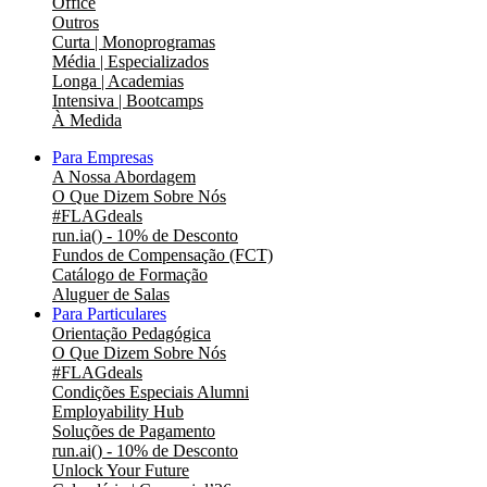
Office
Outros
Curta | Monoprogramas
Média | Especializados
Longa | Academias
Intensiva | Bootcamps
À Medida
Para Empresas
A Nossa Abordagem
O Que Dizem Sobre Nós
#FLAGdeals
run.ia() - 10% de Desconto
Fundos de Compensação (FCT)
Catálogo de Formação
Aluguer de Salas
Para Particulares
Orientação Pedagógica
O Que Dizem Sobre Nós
#FLAGdeals
Condições Especiais Alumni
Employability Hub
Soluções de Pagamento
run.ai() - 10% de Desconto
Unlock Your Future