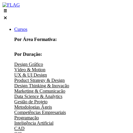
Skip
to
content
Cursos
Por Área Formativa:
Por Duração:
Design Gráfico
Vídeo & Motion
UX & UI Design
Product Strategy & Design
Design Thinking & Inovação
Marketing & Comunicação
Data Science & Analytics
Gestão de Projeto
Metodologias Ágeis
Competências Empresariais
Programação
Inteligência Artificial
CAD