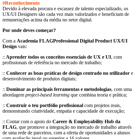
#Reconhecimento
Devido à elevada procura e escassez de talento especializado, os
UX/UI Designers são cada vez mais valorizados e beneficiam de
remunerações acima da média no setor digital.
Por onde deves começar?
Com a
Academia FLAGProfessional Digital Product UX/UI
Design
vais:
::
Aprender todos os conceitos essenciais de UX e UI
, com
profissionais de referência no mercado de trabalho;
::
Conhecer as boas práticas de design centrado no utilizador
e
desenvolvimento de produtos digitais;
::
Dominar as principais ferramentas e metodologias
, com uma
abordagem
project-based learning
que combina teoria e prática;
::
Construir o teu portfólio
profissional
com projetos reais,
demonstrando criatividade, empatia e capacidade de execução;
:: Contar com o apoio do
Career & Employability Hub da
FLAG
, que promove a integração no mercado de trabalho através
de uma rede de parceiros, com a oferta de oportunidades a alunos
com avaliação igual ou superior a 16 valores.