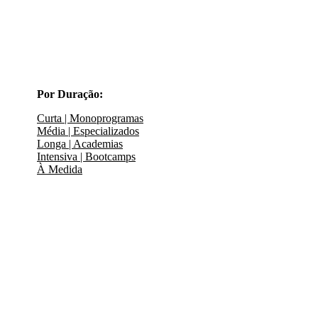
Por Duração:
Curta | Monoprogramas
Média | Especializados
Longa | Academias
Intensiva | Bootcamps
À Medida