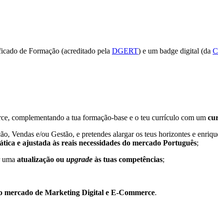
ficado de Formação (acreditado pela
DGERT
) e um badge digital (da
C
erce, complementando a tua formação-base e o teu currículo com um
cu
o, Vendas e/ou Gestão, e pretendes alargar os teus horizontes e enriqu
tica e ajustada às reais necessidades do mercado Português
;
er uma
atualização ou
upgrade
às tuas competências
;
 no mercado de Marketing Digital e E-Commerce
.