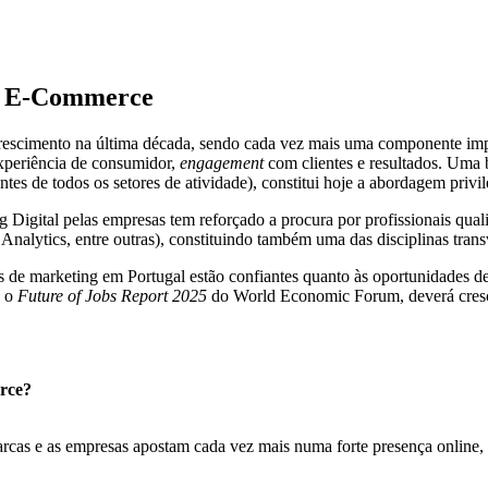
 & E-Commerce
escimento na última década, sendo cada vez mais uma componente impr
experiência de consumidor,
engagement
com clientes e resultados. Uma 
es de todos os setores de atividade), constitui hoje a abordagem privi
igital pelas empresas tem reforçado a procura por profissionais qualif
lytics, entre outras), constituindo também uma das disciplinas transv
is de marketing em Portugal estão confiantes quanto às oportunidades d
o o
Future of Jobs Report 2025
do World Economic Forum, deverá cresce
rce?
as e as empresas apostam cada vez mais numa forte presença online, ex