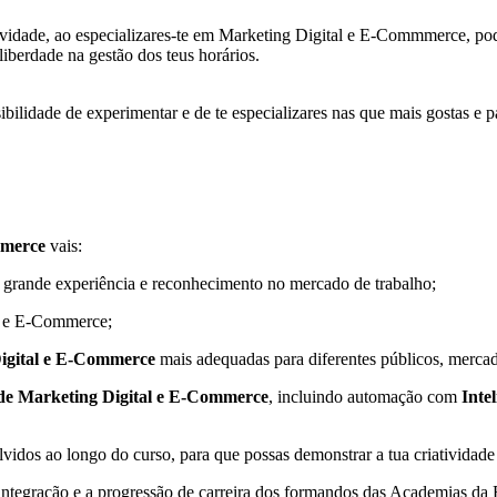
tividade, ao especializares-te em Marketing Digital e E-Commmerce, pode
iberdade na gestão dos teus horários.
ilidade de experimentar e de te especializares nas que mais gostas e par
mmerce
vais:
e grande experiência e reconhecimento no mercado de trabalho;
l e E-Commerce;
igital e E-Commerce
mais adequadas para diferentes públicos, mercado
 de Marketing Digital e E-Commerce
, incluindo automação com
Intel
olvidos ao longo do curso, para que possas demonstrar a tua criativida
a integração e a progressão de carreira dos formandos das Academias