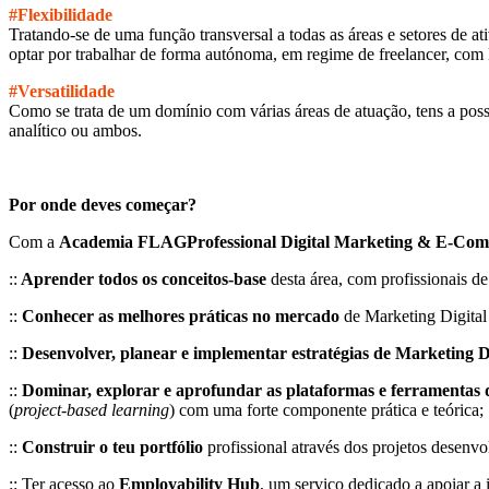
#Flexibilidade
Tratando-se de uma função transversal a todas as áreas e setores de a
optar por trabalhar de forma autónoma, em regime de freelancer, com l
#Versatilidade
Como se trata de um domínio com várias áreas de atuação, tens a possib
analítico ou ambos.
Por onde deves começar?
Com a
Academia FLAGProfessional Digital Marketing & E-Co
::
Aprender todos os conceitos-base
desta área, com profissionais d
::
Conhecer as melhores práticas no mercado
de Marketing Digita
::
Desenvolver, planear e implementar estratégias
de Marketing D
::
Dominar, explorar e aprofundar as plataformas e ferramentas
(
project-based learning
) com uma forte componente prática e teórica;
::
Construir o teu portfólio
profissional através dos projetos desenv
:: Ter acesso ao
Employability Hub
, um serviço dedicado a apoiar 