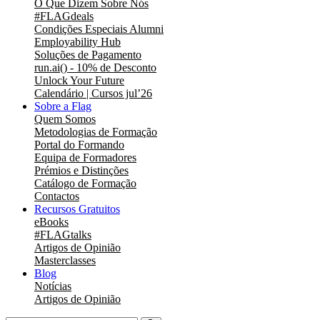
O Que Dizem Sobre Nós
#FLAGdeals
Condições Especiais Alumni
Employability Hub
Soluções de Pagamento
run.ai() - 10% de Desconto
Unlock Your Future
Calendário | Cursos jul’26
Sobre a Flag
Quem Somos
Metodologias de Formação
Portal do Formando
Equipa de Formadores
Prémios e Distinções
Catálogo de Formação
Contactos
Recursos Gratuitos
eBooks
#FLAGtalks
Artigos de Opinião
Masterclasses
Blog
Notícias
Artigos de Opinião