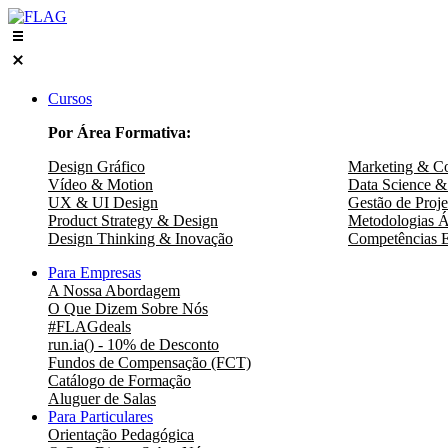
Skip
to
content
Cursos
Por Área Formativa:
Design Gráfico
Marketing & C
Vídeo & Motion
Data Science &
UX & UI Design
Gestão de Proje
Product Strategy & Design
Metodologias Á
Design Thinking & Inovação
Competências E
Para Empresas
A Nossa Abordagem
O Que Dizem Sobre Nós
#FLAGdeals
run.ia() - 10% de Desconto
Fundos de Compensação (FCT)
Catálogo de Formação
Aluguer de Salas
Para Particulares
Orientação Pedagógica