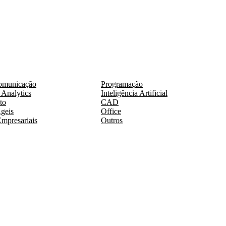
omunicação
Programação
 Analytics
Inteligência Artificial
to
CAD
geis
Office
mpresariais
Outros