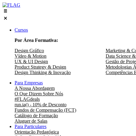
Skip
to
content
Cursos
Por Área Formativa:
Design Gráfico
Marketing & C
Vídeo & Motion
Data Science &
UX & UI Design
Gestão de Proje
Product Strategy & Design
Metodologias Á
Design Thinking & Inovação
Competências E
Para Empresas
A Nossa Abordagem
O Que Dizem Sobre Nós
#FLAGdeals
run.ia() - 10% de Desconto
Fundos de Compensação (FCT)
Catálogo de Formação
Aluguer de Salas
Para Particulares
Orientação Pedagógica