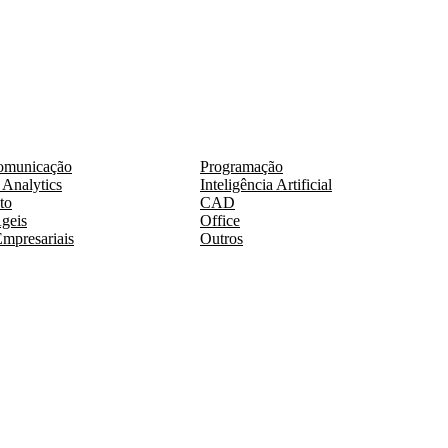
omunicação
Programação
 Analytics
Inteligência Artificial
to
CAD
geis
Office
mpresariais
Outros