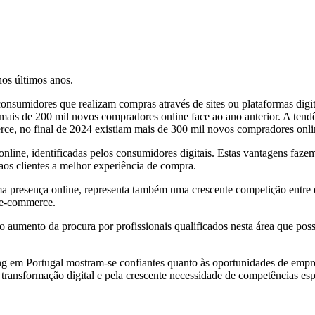
os últimos anos.
midores que realizam compras através de sites ou plataformas digitais
ais de 200 mil novos compradores online face ao ano anterior. A tendê
, no final de 2024 existiam mais de 300 mil novos compradores onli
 online, identificadas pelos consumidores digitais. Estas vantagens faz
aos clientes a melhor experiência de compra.
 uma presença online, representa também uma crescente competição entre
o e-commerce.
aumento da procura por profissionais qualificados nesta área que poss
ng em Portugal mostram-se confiantes quanto às oportunidades de empr
 transformação digital e pela crescente necessidade de competências esp