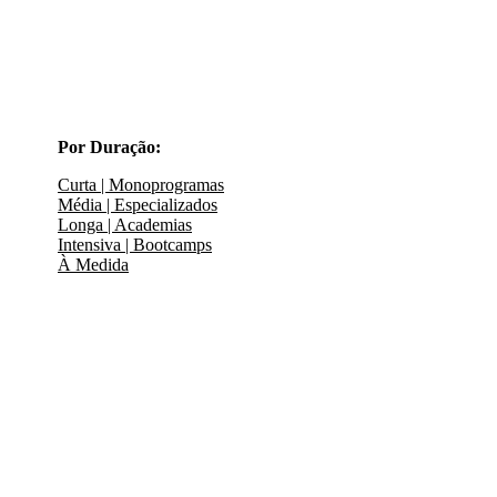
Por Duração:
Curta | Monoprogramas
Média | Especializados
Longa | Academias
Intensiva | Bootcamps
À Medida