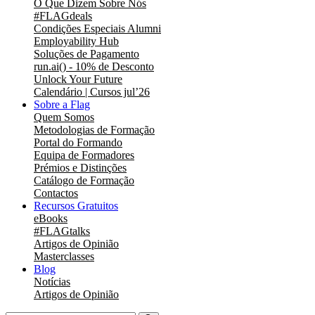
O Que Dizem Sobre Nós
#FLAGdeals
Condições Especiais Alumni
Employability Hub
Soluções de Pagamento
run.ai() - 10% de Desconto
Unlock Your Future
Calendário | Cursos jul’26
Sobre a Flag
Quem Somos
Metodologias de Formação
Portal do Formando
Equipa de Formadores
Prémios e Distinções
Catálogo de Formação
Contactos
Recursos Gratuitos
eBooks
#FLAGtalks
Artigos de Opinião
Masterclasses
Blog
Notícias
Artigos de Opinião