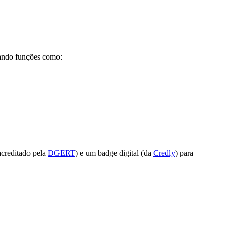
hando funções como:
acreditado pela
DGERT
) e um badge digital (da
Credly
) para