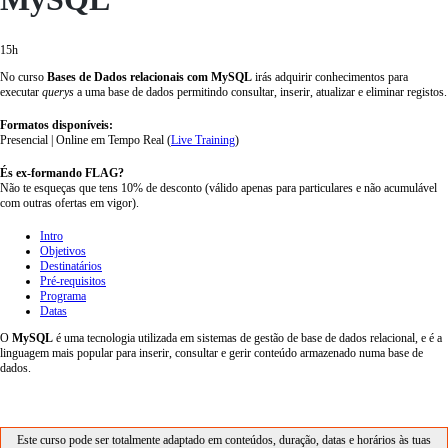
15h
No curso
Bases de Dados relacionais com MySQL
irás adquirir conhecimentos para
executar
querys
a uma base de dados permitindo consultar, inserir, atualizar e eliminar registos.
Formatos disponíveis:
Presencial | Online em Tempo Real (
Live Training
)
És ex-formando FLAG?
Não te esqueças que tens 10% de desconto (válido apenas para particulares e não acumulável
com outras ofertas em vigor).
Intro
Objetivos
Destinatários
Pré-requisitos
Programa
Datas
O
MySQL
é uma tecnologia utilizada em sistemas de gestão de base de dados relacional, e é a
linguagem mais popular para inserir, consultar e gerir conteúdo armazenado numa base de
dados.
Este curso pode ser totalmente adaptado em conteúdos, duração, datas e horários às tuas