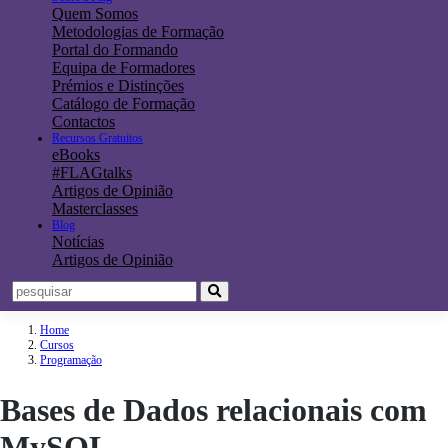
Quem Somos
Metodologias de Formação
Portal do Formando
Equipa de Formadores
Prémios e Distinções
Catálogo de Formação
Contactos
Recursos Gratuitos
eBooks
#FLAGtalks
Artigos de Opinião
Masterclasses
Blog
Notícias
Artigos de Opinião
Home
Cursos
Programação
Bases de Dados relacionais com
MySQL