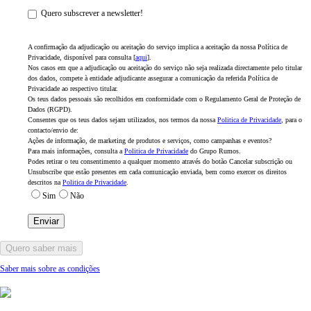
Quero subscrever a newsletter!
A confirmação da adjudicação ou aceitação do serviço implica a aceitação da nossa Política de
Privacidade, disponível para consulta [
aqui
].
Nos casos em que a adjudicação ou aceitação do serviço não seja realizada directamente pelo titular
dos dados, compete à entidade adjudicante assegurar a comunicação da referida Política de
Privacidade ao respectivo titular.
Os teus dados pessoais são recolhidos em conformidade com o Regulamento Geral de Proteção de
Dados (RGPD).
Consentes que os teus dados sejam utilizados, nos termos da nossa
Politica de Privacidade
, para o
contacto/envio de:
Ações de informação, de marketing de produtos e serviços, como campanhas e eventos?
Para mais informações, consulta a
Politica de Privacidade
do Grupo Rumos.
Podes retirar o teu consentimento a qualquer momento através do botão Cancelar subscrição ou
Unsubscribe que estão presentes em cada comunicação enviada, bem como exercer os direitos
descritos na
Politica de Privacidade
.
Sim
Não
Quero saber mais
Saber mais sobre as condições