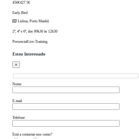
450€
427.5€
Early Bird
Lisboa, Porto
Manhã
2ª, 4ª e 6ª, das 09h30 às 12h30
Presencial
Live-Training
Estou Interessado
×
Nome
E-mail
Telefone
Está a contactar-nos como?