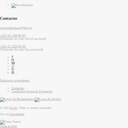
Contactos
querosabermais@flag.pt
+351 91 348 86 92
(Chamada de rede móvel nacional)
+351 21 356 06 06
(Chamada de rede fixa nacional)
Subscreva a newsletter
Contactos
Condições Gerais de Formação
© 2026
FLAG
|
Todos os direitos reservados.
Um site
ActiveMedia
Voltar ao Topo