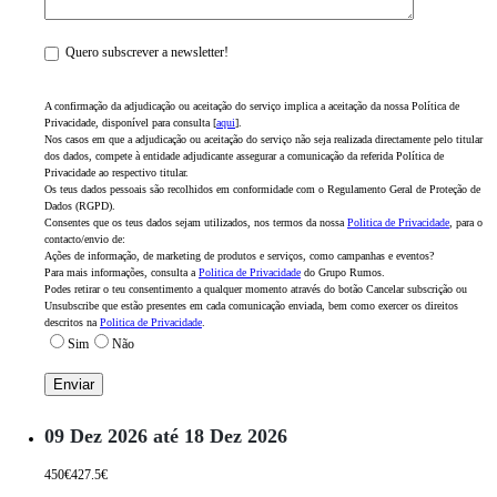
Quero subscrever a newsletter!
A confirmação da adjudicação ou aceitação do serviço implica a aceitação da nossa Política de
Privacidade, disponível para consulta [
aqui
].
Nos casos em que a adjudicação ou aceitação do serviço não seja realizada directamente pelo titular
dos dados, compete à entidade adjudicante assegurar a comunicação da referida Política de
Privacidade ao respectivo titular.
Os teus dados pessoais são recolhidos em conformidade com o Regulamento Geral de Proteção de
Dados (RGPD).
Consentes que os teus dados sejam utilizados, nos termos da nossa
Politica de Privacidade
, para o
contacto/envio de:
Ações de informação, de marketing de produtos e serviços, como campanhas e eventos?
Para mais informações, consulta a
Politica de Privacidade
do Grupo Rumos.
Podes retirar o teu consentimento a qualquer momento através do botão Cancelar subscrição ou
Unsubscribe que estão presentes em cada comunicação enviada, bem como exercer os direitos
descritos na
Politica de Privacidade
.
Sim
Não
09 Dez 2026 até 18 Dez 2026
450€
427.5€