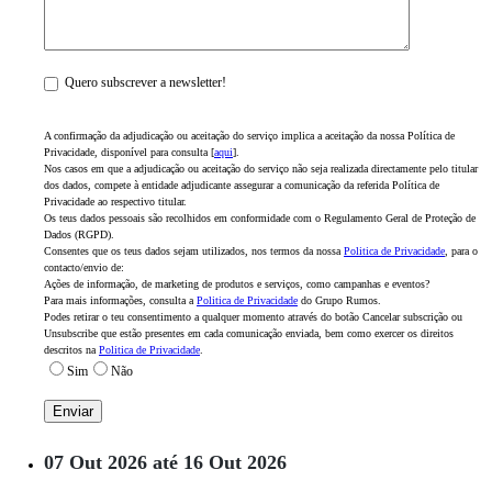
Quero subscrever a newsletter!
A confirmação da adjudicação ou aceitação do serviço implica a aceitação da nossa Política de
Privacidade, disponível para consulta [
aqui
].
Nos casos em que a adjudicação ou aceitação do serviço não seja realizada directamente pelo titular
dos dados, compete à entidade adjudicante assegurar a comunicação da referida Política de
Privacidade ao respectivo titular.
Os teus dados pessoais são recolhidos em conformidade com o Regulamento Geral de Proteção de
Dados (RGPD).
Consentes que os teus dados sejam utilizados, nos termos da nossa
Politica de Privacidade
, para o
contacto/envio de:
Ações de informação, de marketing de produtos e serviços, como campanhas e eventos?
Para mais informações, consulta a
Politica de Privacidade
do Grupo Rumos.
Podes retirar o teu consentimento a qualquer momento através do botão Cancelar subscrição ou
Unsubscribe que estão presentes em cada comunicação enviada, bem como exercer os direitos
descritos na
Politica de Privacidade
.
Sim
Não
07 Out 2026 até 16 Out 2026