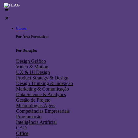
Skip
to
content
Cursos
Por Área Formativa:
Por Duração:
Design Gráfico
Vídeo & Motion
UX & UI Design
Product Strategy & Design
Design Thinking & Inovação
Marketing & Comunicação
Data Science & Analytics
Gestão de Projeto
Metodologias Ágeis
Competências Empresariais
Programação
Inteligência Artificial
CAD
Office