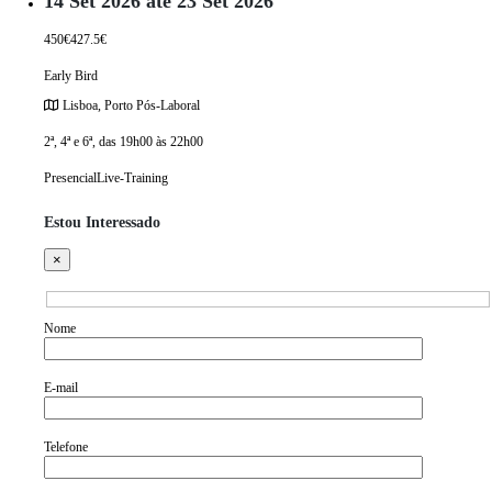
14 Set 2026 até 23 Set 2026
450€
427.5€
Early Bird
Lisboa, Porto
Pós-Laboral
2ª, 4ª e 6ª, das 19h00 às 22h00
Presencial
Live-Training
Estou Interessado
×
Nome
E-mail
Telefone