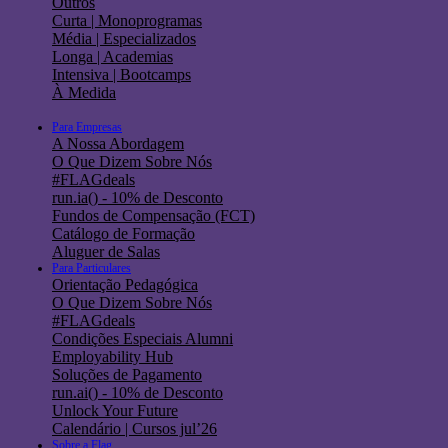
Outros
Curta | Monoprogramas
Média | Especializados
Longa | Academias
Intensiva | Bootcamps
À Medida
Para Empresas
A Nossa Abordagem
O Que Dizem Sobre Nós
#FLAGdeals
run.ia() - 10% de Desconto
Fundos de Compensação (FCT)
Catálogo de Formação
Aluguer de Salas
Para Particulares
Orientação Pedagógica
O Que Dizem Sobre Nós
#FLAGdeals
Condições Especiais Alumni
Employability Hub
Soluções de Pagamento
run.ai() - 10% de Desconto
Unlock Your Future
Calendário | Cursos jul’26
Sobre a Flag