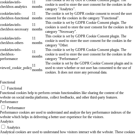
This cookie is set by GDPR Cookie Consent plugin. The
cookielawinfo-
11
cookie is used to store the user consent for the cookies in the
checkbox-analytics
months
category "Analytics".
cookielawinfo-
11
The cookie is set by GDPR cookie consent to record the user
checkbox-functional
months
consent for the cookies in the category "Functional".
This cookie is set by GDPR Cookie Consent plugin. The
cookielawinfo-
11
cookies is used to store the user consent for the cookies in the
checkbox-necessary
months
category "Necessary".
This cookie is set by GDPR Cookie Consent plugin. The
cookielawinfo-
11
cookie is used to store the user consent for the cookies in the
checkbox-others
months
category "Other.
cookielawinfo-
This cookie is set by GDPR Cookie Consent plugin. The
11
checkbox-
cookie is used to store the user consent for the cookies in the
months
performance
category "Performance".
The cookie is set by the GDPR Cookie Consent plugin and is
11
viewed_cookie_policy
used to store whether or not user has consented to the use of
months
cookies. It does not store any personal data.
Functional
Functional
Functional cookies help to perform certain functionalities like sharing the content of the
website on social media platforms, collect feedbacks, and other third-party features.
Performance
Performance
Performance cookies are used to understand and analyze the key performance indexes of the
website which helps in delivering a better user experience for the visitors.
Analytics
Analytics
Analytical cookies are used to understand how visitors interact with the website. These cookies