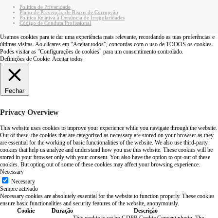
Política de Privacidade
Plano de Prevenção de Riscos de Corrupção
Política Relativa à Denúncia de Irregularidades
Código de Conduta Profissional
Usamos cookies para te dar uma experiência mais relevante, recordando as tuas preferências e
últimas visitas. Ao clicares em “Aceitar todos”, concordas com o uso de TODOS os cookies.
Podes visitar as "Configurações de cookies" para um consentimento controlado.
Definições de Cookie
Aceitar todos
Fechar
Privacy Overview
This website uses cookies to improve your experience while you navigate through the website.
Out of these, the cookies that are categorized as necessary are stored on your browser as they
are essential for the working of basic functionalities of the website. We also use third-party
cookies that help us analyze and understand how you use this website. These cookies will be
stored in your browser only with your consent. You also have the option to opt-out of these
cookies. But opting out of some of these cookies may affect your browsing experience.
Necessary
Necessary
Sempre activado
Necessary cookies are absolutely essential for the website to function properly. These cookies
ensure basic functionalities and security features of the website, anonymously.
Cookie
Duração
Descrição