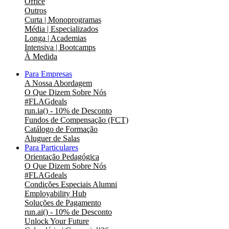
Office
Outros
Curta | Monoprogramas
Média | Especializados
Longa | Academias
Intensiva | Bootcamps
À Medida
Para Empresas
A Nossa Abordagem
O Que Dizem Sobre Nós
#FLAGdeals
run.ia() - 10% de Desconto
Fundos de Compensação (FCT)
Catálogo de Formação
Aluguer de Salas
Para Particulares
Orientação Pedagógica
O Que Dizem Sobre Nós
#FLAGdeals
Condições Especiais Alumni
Employability Hub
Soluções de Pagamento
run.ai() - 10% de Desconto
Unlock Your Future