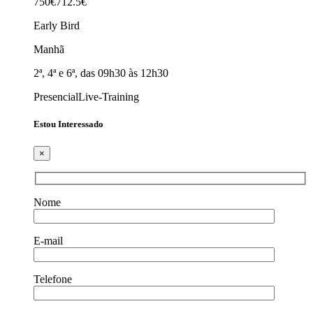
750€
712.5€
Early Bird
Manhã
2ª, 4ª e 6ª, das 09h30 às 12h30
Presencial
Live-Training
Estou Interessado
×
Nome
E-mail
Telefone