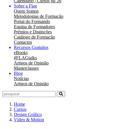
Calendário | Cursos jul’26
Sobre a Flag
Quem Somos
Metodologias de Formação
Portal do Formando
Equipa de Formadores
Prémios e Distinções
Catálogo de Formação
Contactos
Recursos Gratuitos
eBooks
#FLAGtalks
Artigos de Opinião
Masterclasses
Blog
Notícias
Artigos de Opinião
Home
Cursos
Design Gráfico
Vídeo & Motion