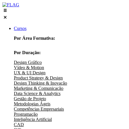
Skip
to
content
Cursos
Por Área Formativa:
Por Duração:
Design Gráfico
Vídeo & Motion
UX & UI Design
Product Strategy & Design
Design Thinking & Inovação
Marketing & Comunicação
Data Science & Analytics
Gestão de Projeto
Metodologias Ágeis
Competências Empresariais
Programação
Inteligência Artificial
CAD